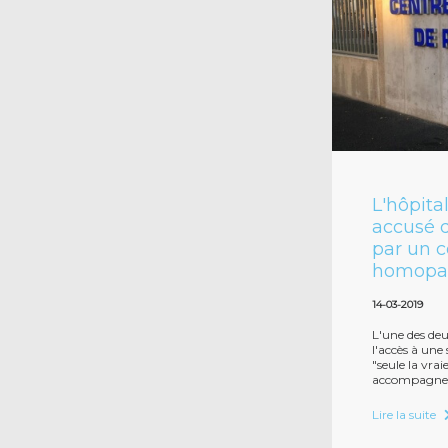
L'hôpita
accusé d
par un 
homopar
14-03-2019
L'une des deu
l'accès à une 
"seule la vr
accompagner 
Lire la suite