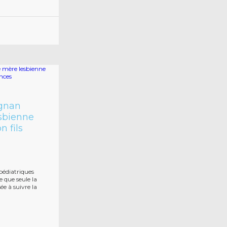
ignan
sbienne
 fils
pédiatriques
 que seule la
ée à suivre la