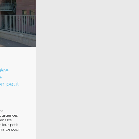
ère
e
n petit
 sa
x urgences
ans les
 leur petit
 charge pour