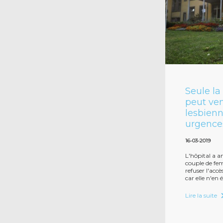
Seule l
peut ven
lesbienn
urgence
16-03-2019
L'hôpital a an
couple de fem
refuser l'accè
car elle n'en 
Lire la suite