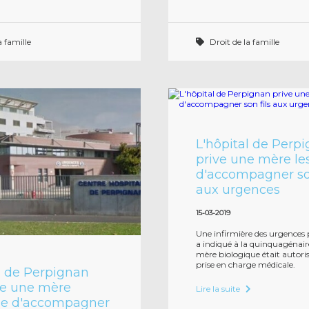
a famille
Droit de la famille
L'hôpital de Perp
prive une mère le
d'accompagner son
aux urgences
15-03-2019
Une infirmière des urgences 
a indiqué à la quinquagénaire
mère biologique était autoris
prise en charge médicale.
l de Perpignan
e une mère
Lire la suite
ne d'accompagner