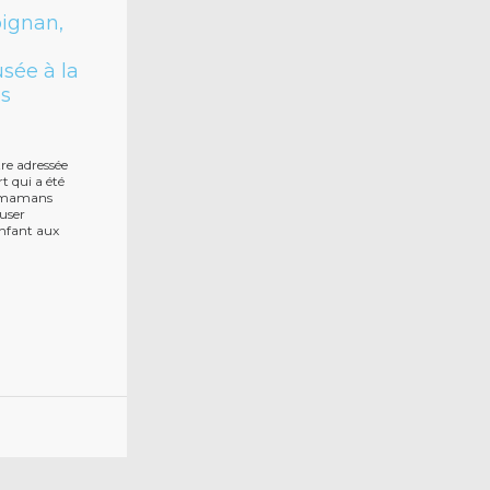
pignan,
sée à la
es
re adressée
rt qui a été
x mamans
fuser
nfant aux