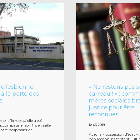
e lesbienne
« Ne restons pas s
 à la porte des
carreau ! » : com
s
mères sociales br
justice pour être
reconnues
nne, affirme qu'elle a été
ccompagner son fils en salle
12-03-2019
entre hospitalier de
Avec la « possession d'état »
non reconnues tentent l'ult