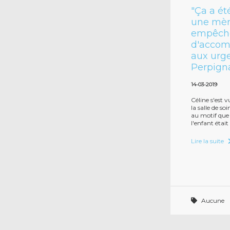
"Ça a ét
une mèr
empêch
d'accomp
aux urg
Perpign
14-03-2019
Céline s'est 
la salle de so
au motif que 
l'enfant était
Lire la suite
Aucune