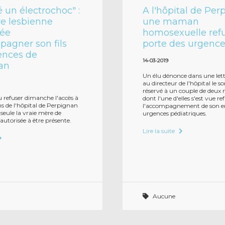
é un électrochoc" :
A l'hôpital de Per
e lesbienne
une maman
ée
homosexuelle refu
agner son fils
porte des urgenc
ences de
14-03-2019
an
Un élu dénonce dans une lett
au directeur de l'hôpital le so
réservé à un couple de deu
vu refuser dimanche l'accès à
dont l'une d'elles s'est vue re
ins de l'hôpital de Perpignan
l'accompagnement de son e
seule la vraie mère de
urgences pédiatriques.
 autorisée à être présente.
Lire la suite
Aucune