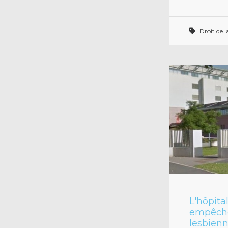
Droit de l
L'hôpita
empêch
lesbien