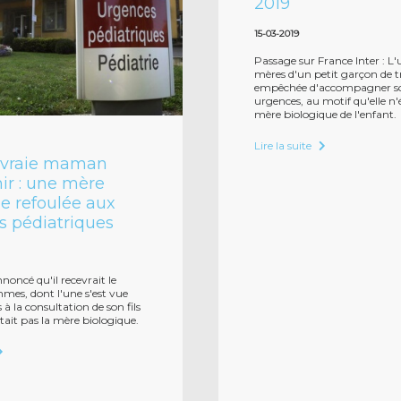
2019
15-03-2019
Passage sur France Inter : L
mères d'un petit garçon de tr
empêchée d'accompagner son
urgences, au motif qu'elle n'é
mère biologique de l'enfant.
Lire la suite
a vraie maman
ir : une mère
e refoulée aux
s pédiatriques
noncé qu'il recevrait le
mes, dont l'une s'est vue
s à la consultation de son fils
était pas la mère biologique.