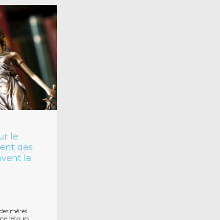
ur le
ment des
avent la
, des mères
ime recours