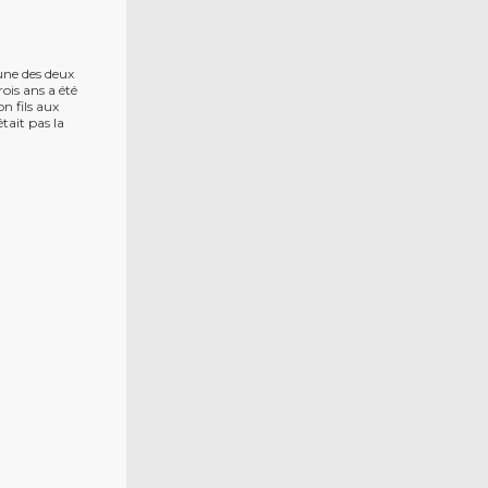
'une des deux
ois ans a été
 fils aux
tait pas la