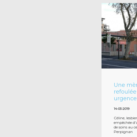
Une mèr
refoulée
urgence
14-03-2019
Céline, lesbie
empêchée d'a
de soins au c
Perpignan