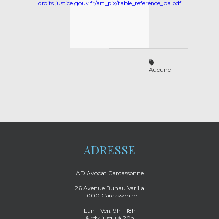
droits.justice.gouv.fr/art_pix/table_reference_pa.pdf
Aucune
ADRESSE
AD Avocat Carcassonne
26 Avenue Bunau Varilla
11000 Carcassonne
Lun - Ven: 9h - 18h
& rdv jusqu'à 20h