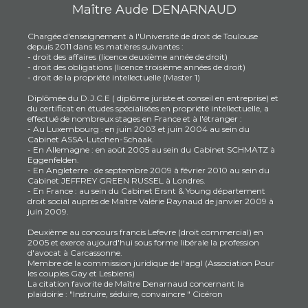
Maître Aude DENARNAUD
Chargée d'enseignement à l'Université de droit de Toulouse
depuis 2011 dans les matières suivantes :
- droit des affaires (licence deuxième année de droit)
- droit des obligations (licence troisième années de droit)
- droit de la propriété intellectuelle (Master 1)
Diplômée du D.J.C.E ( diplôme juriste et conseil en entreprise) et
du certificat en études spécialisées en propriété intellectuelle, a
effectué de nombreux stages en France et à l'étranger :
- Au Luxembourg : en juin 2003 et juin 2004 au sein du
Cabinet ASSA-Lutchen-Schaak.
- En Allemagne : en août 2005 au sein du Cabinet SCHMATZ à
Eggenfelden.
- En Angleterre : de septembre 2009 à février 2010 au sein du
Cabinet JEFFREY GREEN RUSSEL à Londres.
- En France : au sein du Cabinet Ersnt & Young département
droit social auprès de Maître Valérie Raynaud de janvier 2009 à
juin 2009.
Deuxième au concours francis Lefevre (droit commercial) en
2005 et exerce aujourd'hui sous forme libérale la profession
d'avocat à Carcassonne.
Membre de la commission juridique de l'apgl (Association Pour
les couples Gay et Lesbiens)
La citation favorite de Maître Denarnaud concernant la
plaidoirie : "Instruire, séduire, convaincre " Cicéron