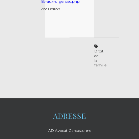
fils-aux-urgences.php
Zoé Boiron
Droit
de
la
famille
ADRESSE
AD Avocat Carcassonne