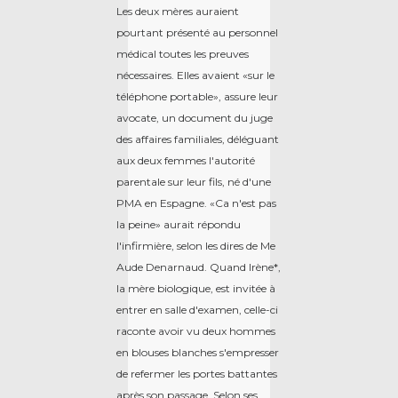
Les deux mères auraient
pourtant présenté au personnel
médical toutes les preuves
nécessaires. Elles avaient «sur le
téléphone portable», assure leur
avocate, un document du juge
des affaires familiales, déléguant
aux deux femmes l'autorité
parentale sur leur fils, né d'une
PMA en Espagne. «Ca n'est pas
la peine» aurait répondu
l'infirmière, selon les dires de Me
Aude Denarnaud. Quand Irène*,
la mère biologique, est invitée à
entrer en salle d'examen, celle-ci
raconte avoir vu deux hommes
en blouses blanches s'empresser
de refermer les portes battantes
après son passage. Selon ses