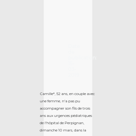
Date
de
publication:
15-
03-
2019
Camille*, 52 ans, en couple avec
une femme, n'a pas pu
accompagner son fils de trois
ans aux urgences pédiatriques
de l'hôpital de Perpignan,
dimanche 10 mars, dans la