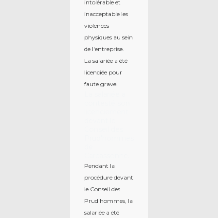
intolérable et
inacceptable les
violences
physiques au sein
de l'entreprise.
La salariée a été
licenciée pour
faute grave.
La salariée a
contesté son
licenciement
devant le
Conseil des
Prud'hommes
de
Carcassonne.
Pendant la
procédure devant
le Conseil des
Prud'hommes, la
salariée a été