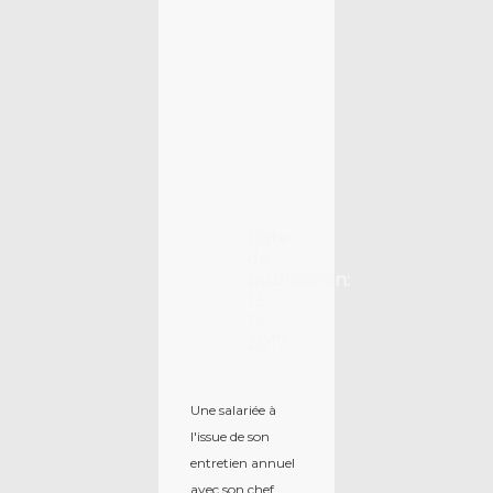
Date
de
publication:
13-
11-
2017
Une salariée à
l'issue de son
entretien annuel
avec son chef