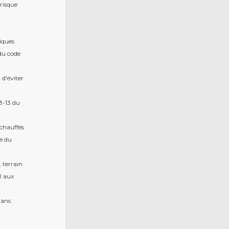
 risque
riques
1du code
 d'éviter
3-13 du
 chauffés
de du
, terrain
il aux
dans
gés