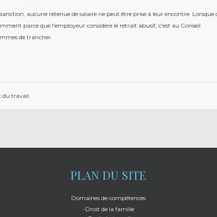
? Ancienneté ?
anction, aucune retenue de salaire ne peut être prise à leur encontre. Lorsque c
mment parce que l'employeur considère le retrait abusif, c'est au Conseil
mmes de trancher.
 du travail
PLAN DU SITE
Domaines de compétences
-Droit de la famille