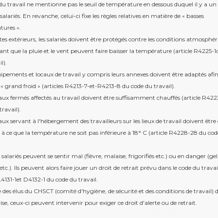
du travail ne mentionne pas le seuil de température en dessous duquel il y a un
salariés. En revanche, celui-ci fixe les règles relatives en matière de « basses
tures ».
tes extérieurs, les salariés doivent être protégés contre les conditions atmosphé
ant que la pluie et le vent peuvent faire baisser la température (article R4225-
l).
uipements et locaux de travail y compris leurs annexes doivent être adaptés afin
e « grand froid » (articles R4213-7-et-R4213-8 du code du travail).
caux fermés affectés au travail doivent être suffisamment chauffés (article R422
travail).
caux servant à l'hébergement des travailleurs sur les lieux de travail doivent être
 à ce que la température ne soit pas inférieure à 18° C (article R4228-28 du co
salariés peuvent se sentir mal (fièvre, malaise, frigorifiés etc.) ou en danger (gel
etc.). Ils peuvent alors faire jouer un droit de retrait prévu dans le code du trava
 L4131-1et D4132-1 du code du travail.
ste des élus du CHSCT (comité d'hygiène, de sécurité et des conditions de travail) 
ise, ceux-ci peuvent intervenir pour exiger ce droit d'alerte ou de retrait.
nséquences sur le droit de retrait : paiement des salaires ? Con