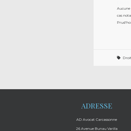
payés 
Aucune s
cas nota
Prud'ho
Droit
ADRESSE
AD Avocat Carcassonne
26 Avenue Bunau Varilla