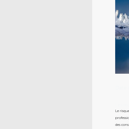
Date d
Les rè
Le risqu
professi
des cons