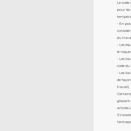
Le code 
pour les 
tempéra
- En pos
considér
du travai
- Les éq
le risqu
- Les lo
code du 
- Les lo
de façon
travail).
Certains 
glissant 
articles
S'il exi
l'entrepr
Les co