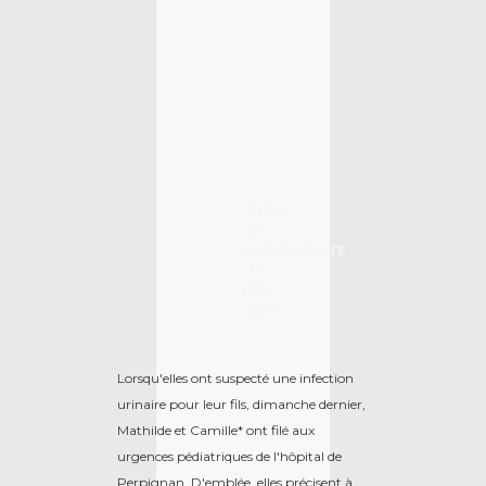
Date
de
publication:
16-
03-
2019
Lorsqu'elles ont suspecté une infection
urinaire pour leur fils, dimanche dernier,
Mathilde et Camille* ont filé aux
urgences pédiatriques de l'hôpital de
Perpignan. D'emblée, elles précisent à