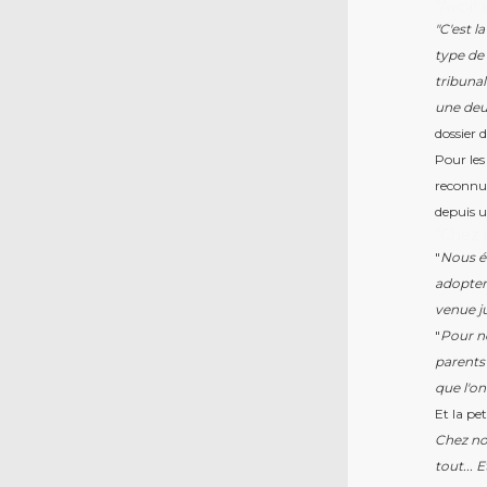
"Avoir
"C'est l
type de 
tribunal
une deux
dossier 
Pour les
reconnue
depuis u
"Chez 
"
Nous é
adopter
venue j
"
Pour n
parents 
que l'on
Et la pe
Chez nou
tout... 