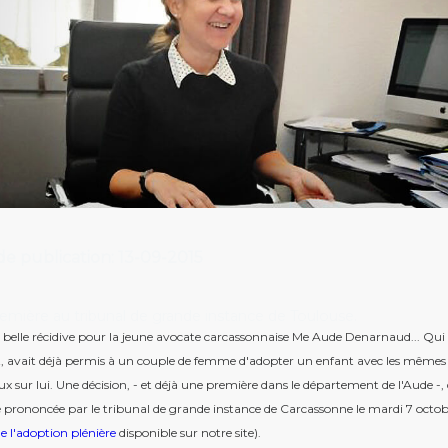
de publication: 13-09-2015
emière au tribunal de grande instance de Toulouse.
ne belle récidive pour la jeune avocate carcassonnaise Me Aude Denarnaud... Qui
, avait déjà permis à un couple de femme d'adopter un enfant avec les mêmes 
x sur lui. Une décision, - et déjà une première dans le département de l'Aude -,
é prononcée par le tribunal de grande instance de Carcassonne le mardi 7 octo
de l'adoption plénière
disponible sur notre site).