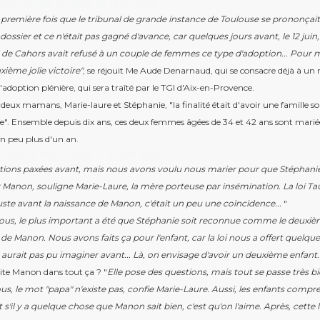
 une famille soudée et reconnue"
a première fois que le tribunal de grande instance de Toulouse se prononçait
dossier et ce n'était pas gagné d'avance, car quelques jours avant, le 12 juin,
 de Cahors avait refusé à un couple de femmes ce type d'adoption... Pour m
ième jolie victoire"
, se réjouit Me Aude Denarnaud, qui se consacre déjà à u
d'adoption plénière, qui sera traîté par le TGI d'Aix-en-Provence.
 deux mamans, Marie-laure et Stéphanie, "la finalité était d'avoir une famille s
". Ensemble depuis dix ans, ces deux femmes âgées de 34 et 42 ans sont marié
n peu plus d'un an.
nous, le mot "papa" n'existe pas"
tions paxées avant, mais nous avons voulu nous marier pour que Stéphanie
 Manon, souligne Marie-Laure, la mère porteuse par insémination. La loi Tau
uste avant la naissance de Manon, c'était un peu une coïncidence...
"
ous, le plus important a été que Stéphanie soit reconnue comme le deuxi
de Manon. Nous avons faits ça pour l'enfant, car la loi nous a offert quelqu
 aurait pas pu imaginer avant... Là, on envisage d'avoir un deuxième enfant.
tite Manon dans tout ça ? "
Elle pose des questions, mais tout se passe très bi
s, le mot "papa" n'existe pas, confie Marie-Laure. Aussi, les enfants comp
Et s'il y a quelque chose que Manon sait bien, c'est qu'on l'aime. Après, cette l