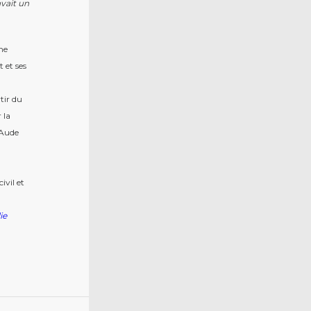
avait un
rme
t et ses
tir du
 la
e Aude
ivil et
ie