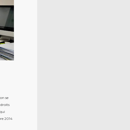
 on se
droits
 qui
bre 2014