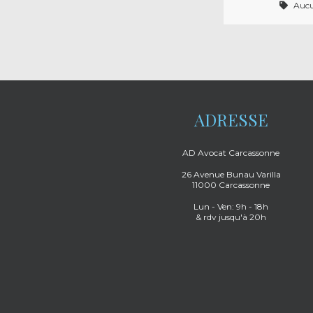
Auc
ADRESSE
AD Avocat Carcassonne
26 Avenue Bunau Varilla
11000 Carcassonne
Lun - Ven: 9h - 18h
& rdv jusqu'à 20h