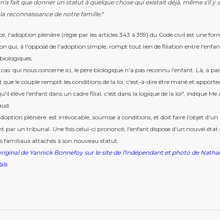
n'a fait que donner un statut à quelque chose qui existait déjà, même s'il y 
 la reconnaissance de notre famille.
"
ion plénière, c'est quoi ?
e, l'adoption plénière (régie par les articles 343 à 359) du Code civil est une fo
on qui, à l'opposé de l'adoption simple, rompt tout lien de filiation entre l'enfan
biologiques.
 cas qui nous concerne ici, le père biologique n'a pas reconnu l'enfant. Là, à par
ue le couple remplit les conditions de la loi, c'est-à-dire être marié et apporter
'il élève l'enfant dans un cadre filial, c'est dans la logique de la loi", indique M
aud.
'adoption plénière est irrévocable, soumise à conditions, et doit faire l'objet d'un
 par un tribunal. Une fois celui-ci prononcé, l'enfant dispose d'un nouvel état c
ts familiaux attachés à son nouveau statut.
original de Yannick Bonnefoy sur le site de l'Indépendant et photo de Nathal
als