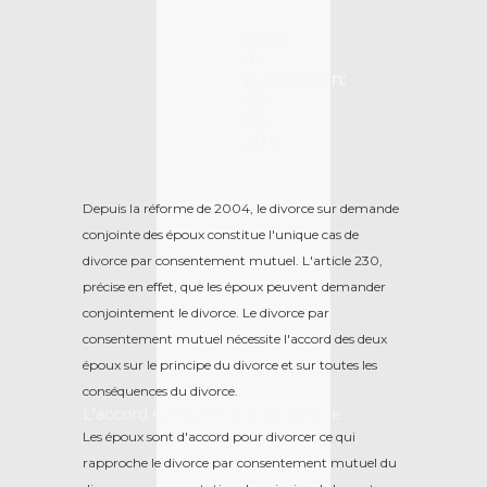
Date
de
publication:
05-
07-
2015
Depuis la réforme de 2004, le divorce sur demande
conjointe des époux constitue l'unique cas de
divorce par consentement mutuel. L'article 230,
précise en effet, que les époux peuvent demander
conjointement le divorce. Le divorce par
consentement mutuel nécessite l'accord des deux
époux sur le principe du divorce et sur toutes les
conséquences du divorce.
L'accord sur le principe du divorce
Les époux sont d'accord pour divorcer ce qui
rapproche le divorce par consentement mutuel du