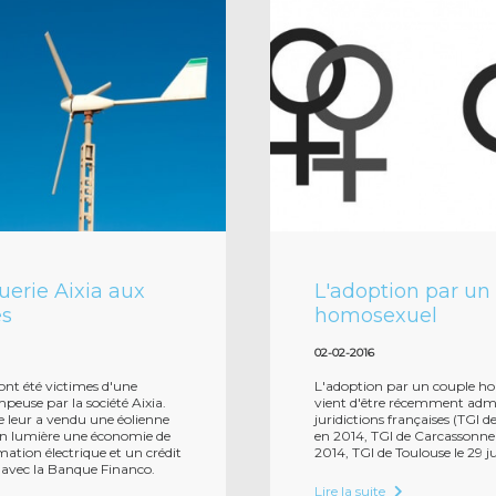
uerie Aixia aux
L'adoption par un
es
homosexuel
02-02-2016
ont été victimes d'une
L'adoption par un couple h
peuse par la société Aixia.
vient d'être récemment admi
e leur a vendu une éolienne
juridictions françaises (TGI d
n lumière une économie de
en 2014, TGI de Carcassonne 
ation électrique et un crédit
2014, TGI de Toulouse le 29 ju
t avec la Banque Financo.
Lire la suite