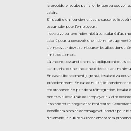
la procédure requise par la loi, le juge va pouvoi
salaire.
S'il s'agit d'un licenciement sans cause réelle et sé
se cumuler pour l'employeur :
Il devra verser une indemnité à son salarié d'au moi
salarié pourra percevoir une indemnité augmentée 
L'employeur devra rembourser les allocations chôm
limite de six mois.
Là encore, ces sanctions ne s'appliqueront que si de
l'entreprise et une ancienneté de deux ans minimum
En cas de licenciement jugé nul, le salarié va pouvo
précédemment. En cas de nullité, le licenciement est
été prononcé. En plus de sa réintégration, le salari
non travaillée du fait de l'employeur. Cette péri
le salarié est réintégré dans l'entreprise. Cependant,
bénéficiera alors de dommages et intérêts pour le pré
d'exemple, la nullité du licenciement sera pronon