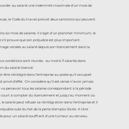
r accorder au salarié une indemnité maximale d'un mois de
rieuse, le Code du travail prévoit deux sanctions qui peuvent
ns six mois de salaires. Il s'agit d'un plancher minimum, le
s'il prouve que son préjudice est plus important.
age versées au salarié depuis son licenciement dans la
ux conditions sont réunies : au moins 11 salariés dans
 du salarié licencié.
ir être réintégré dans l'entreprise au poste qu'il occupait
 privé d'effet. On considère qu'il est censé n'avoir jamais
é va percevoir tous les salaires correspondant à la période
ode court à compter du licenciement et jusqu'au moment où
 le salarié peut refuser sa réintégration dans l'entreprise et il
judice subi du fait de la perte d'emploi illicite. A titre
cée pour un salarié souffrant d'une tumeur au cerveau.