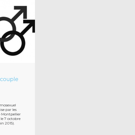
 couple
omosexuel
se par les
e Montpellier
le 7 octobre
in 2015).